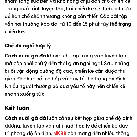
nhằm tăng sức bền và khả năng chịu đòn cho chiến kê.
Trong quá trình luyện tập, hai chiến kê sẽ được bịt cựa
để hạn chế chấn thương không cần thiết. Các bài tập
vần hơi thường kéo dài từ 10 đến 15 phút tùy thể trạng
chiến kê.
Chế độ nghỉ hợp lý
Cách nuôi gà đá
không chỉ tập trung vào luyện tập
mà còn phải chú ý đến thời gian nghỉ ngơi. Sau những
buổi vận động cường độ cao, chiến kê cần được thư
giãn để phục hồi cơ bắp và duy trì thể trạng ổn định.
Nhiều người thường bỏ qua yếu tố này nên chiến kê
nhanh xuống sức.
Kết luận
Cách nuôi gà đá
luôn cần sự kết hợp giữa chế độ dinh
dưỡng, luyện tập và nghỉ ngơi hợp lý để chiến kê duy
trì phong độ ổn định.
NK88
còn mang đến nhiều thông