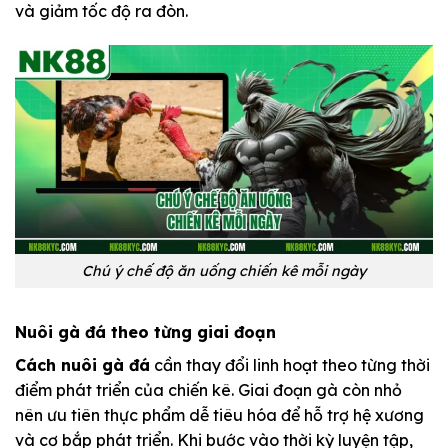
và giảm tốc độ ra đòn.
Chú ý chế độ ăn uống chiến kê mỗi ngày
Nuôi gà đá theo từng giai đoạn
Cách nuôi gà đá
cần thay đổi linh hoạt theo từng thời
điểm phát triển của chiến kê. Giai đoạn gà còn nhỏ
nên ưu tiên thực phẩm dễ tiêu hóa để hỗ trợ hệ xương
và cơ bắp phát triển. Khi bước vào thời kỳ luyện tập,