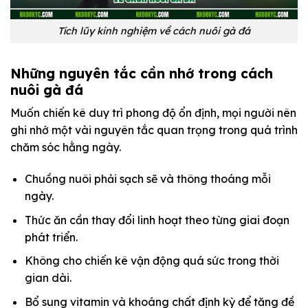
Tích lũy kinh nghiệm về cách nuôi gà đá
Những nguyên tắc cần nhớ trong cách
nuôi gà đá
Muốn chiến kê duy trì phong độ ổn định, mọi người nên
ghi nhớ một vài nguyên tắc quan trọng trong quá trình
chăm sóc hằng ngày.
Chuồng nuôi phải sạch sẽ và thông thoáng mỗi
ngày.
Thức ăn cần thay đổi linh hoạt theo từng giai đoạn
phát triển.
Không cho chiến kê vận động quá sức trong thời
gian dài.
Bổ sung vitamin và khoáng chất định kỳ để tăng đề