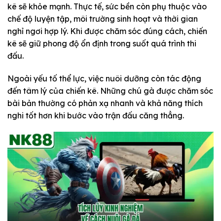
kê sẽ khỏe mạnh. Thực tế, sức bền còn phụ thuộc vào
chế độ luyện tập, môi trường sinh hoạt và thời gian
nghỉ ngơi hợp lý. Khi được chăm sóc đúng cách, chiến
kê sẽ giữ phong độ ổn định trong suốt quá trình thi
đấu.
Ngoài yếu tố thể lực, việc nuôi dưỡng còn tác động
đến tâm lý của chiến kê. Những chú gà được chăm sóc
bài bản thường có phản xạ nhanh và khả năng thích
nghi tốt hơn khi bước vào trận đấu căng thẳng.