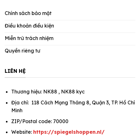
Chính sách bảo mật
Điều khoản điều kiện
Miễn trừ trách nhiệm
Quyền riêng tư
LIÊN HỆ
Thương hiệu: NK88 , NK88 kyc
Địa chỉ: 118 Cách Mạng Tháng 8, Quận 3, TP. Hồ Chí
Minh
ZIP/Postal code: 70000
Website:
https://spiegelshoppen.nl/