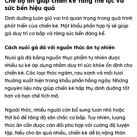
Chế độ ăn giúp chiến kê tăng thể lực và
sức bền hiệu quả
Dinh dưỡng luôn giữ vai trò quan trọng trong quá trình
phát triển của chiến kê. Một khẩu phần hợp lý sẽ giúp
gà duy trì cơ bắp và tăng sức bền đáng kể.
Cách nuôi gà đá với nguồn thức ăn tự nhiên
Nuôi gà đá bằng nguồn thực phẩm tự nhiên được
nhiều sư kê áp dụng nhằm duy trì sức khỏe ổn định cho
chiến kê. Các loại thóc ngâm, rau xanh và mồi tươi
thường xuất hiện trong khẩu phần hằng ngày. Những
nguyên liệu này giúp chiến kê hấp thụ dinh dưỡng tốt
hơn và hạn chế tích mỡ.
Ngoài thóc, nhiều người còn bổ sung lươn nhỏ hoặc
thịt bò để tăng độ săn chắc cơ bắp. Tuy nhiên, lượng
thức ăn cần được cân đối phù hợp với cường độ luyện
tập. Nếu cho ăn quá nhiều, chiến kê dễ bị nặng thân