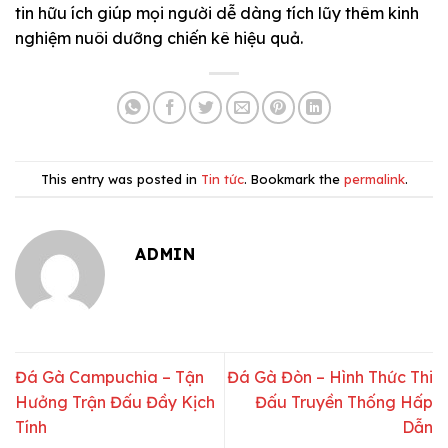
tin hữu ích giúp mọi người dễ dàng tích lũy thêm kinh
nghiệm nuôi dưỡng chiến kê hiệu quả.
This entry was posted in
Tin tức
. Bookmark the
permalink
.
ADMIN
Đá Gà Campuchia – Tận
Đá Gà Đòn – Hình Thức Thi
Hưởng Trận Đấu Đầy Kịch
Đấu Truyền Thống Hấp
Tính
Dẫn