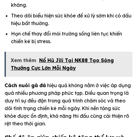
kháng.
Theo dõi biểu hiện sức khỏe để xử lý sớm khi có dấu
hiệu bất thường.
Hạn chế thay đổi môi trường sống liên tục khiến
chiến kê bị stress.
Xem thêm
Nổ Hũ Jili Tại NK88 Tạo Sóng
Thưởng Cực Lớn Mỗi Ngày
Cách nuôi gà đá
hiệu quả không nằm ở việc áp dụng
quá nhiều phương pháp phức tạp. Điều quan trọng là
duy trì sự đều đặn trong quá trình chăm sóc và theo
dõi tình trạng chiến kê mỗi ngày. Khi nền tảng sức
khỏe được ổn định, khả năng thi đấu cũng cải thiện rõ
rệt theo thời gian.