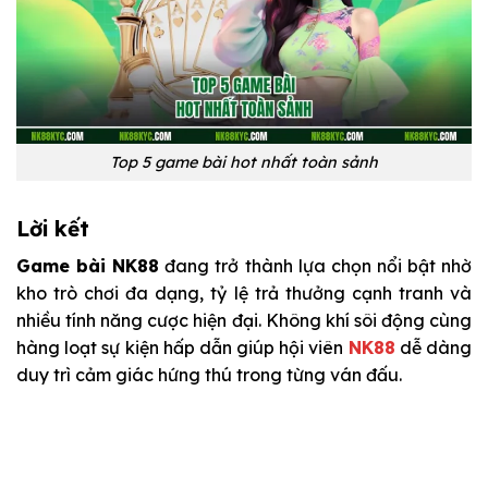
Top 5 game bài hot nhất toàn sảnh
Lời kết
Game bài NK88
đang trở thành lựa chọn nổi bật nhờ
kho trò chơi đa dạng, tỷ lệ trả thưởng cạnh tranh và
nhiều tính năng cược hiện đại. Không khí sôi động cùng
hàng loạt sự kiện hấp dẫn giúp hội viên
NK88
dễ dàng
duy trì cảm giác hứng thú trong từng ván đấu.