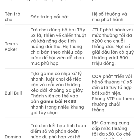
Tên trò
Hệ số thưởng và
Đặc trưng nổi bật
chơi
nhà phát hành
Trò chơi dùng bộ bài Tây
JILI phát hành với
52 lá, thiên về chiến thuật
mức thưởng tối đa
và khả năng đọc tình
x200 cho chuỗi
Texas
huống đối thủ. Hệ thống
thắng dài. Một số
Poker
chia bàn theo nhiều cấp
giải đấu lớn có quỹ
cược để hội viên dễ chọn
thưởng vượt 500
mức phù hợp.
triệu đồng.
Tựa game có nhịp xử lý
CQ9 phát triển với
nhanh, luật chơi dễ tiếp
hệ số thưởng từ x3
cận và mỗi ván thường
đến x15 tùy tổ hợp
kéo dài khoảng 20 giây.
Bull Bull
bài xuất hiện.
Thành viên có thể vào
Phòng VIP có thêm
bàn
game bài NK88
thưởng chuỗi
nhanh trong nhiều khung
thắng.
giờ tùy chọn.
KM Gaming cung
Trò chơi kết hợp tính toán
cấp mức thưởng
điểm số và phán đoán
tối đa x50. Cơ chế
Domino
nước đi, phù hợp với hội