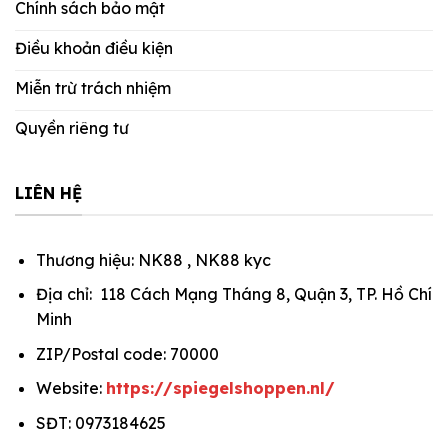
Chính sách bảo mật
Điều khoản điều kiện
Miễn trừ trách nhiệm
Quyền riêng tư
LIÊN HỆ
Thương hiệu: NK88 , NK88 kyc
Địa chỉ: 118 Cách Mạng Tháng 8, Quận 3, TP. Hồ Chí
Minh
ZIP/Postal code: 70000
Website:
https://spiegelshoppen.nl/
SĐT: 0973184625