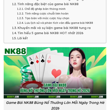
Tính năng đặc biệt của game bài NK88
Chế độ ghép bàn thông minh
Tính năng cược chuỗi liên hoàn
Tạo bàn với mức cược tùy chọn
Lưu lịch sử và phân tích ván đấu game bài NK88
Khuyến mãi và sự kiện game bài NK88 tung ra
Tìm hiểu 5 game bài NK88 HOT nhất 2026
Lời kết
Game Bài NK88 Bùng Nổ Thưởng Lớn Mỗi Ngày Trong Hè
2026