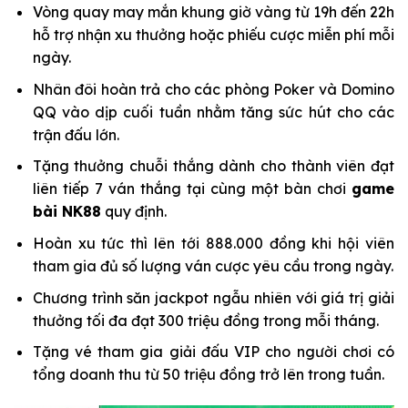
Vòng quay may mắn khung giờ vàng từ 19h đến 22h
hỗ trợ nhận xu thưởng hoặc phiếu cược miễn phí mỗi
ngày.
Nhân đôi hoàn trả cho các phòng Poker và Domino
QQ vào dịp cuối tuần nhằm tăng sức hút cho các
trận đấu lớn.
Tặng thưởng chuỗi thắng dành cho thành viên đạt
liên tiếp 7 ván thắng tại cùng một bàn chơi
game
bài NK88
quy định.
Hoàn xu tức thì lên tới 888.000 đồng khi hội viên
tham gia đủ số lượng ván cược yêu cầu trong ngày.
Chương trình săn jackpot ngẫu nhiên với giá trị giải
thưởng tối đa đạt 300 triệu đồng trong mỗi tháng.
Tặng vé tham gia giải đấu VIP cho người chơi có
tổng doanh thu từ 50 triệu đồng trở lên trong tuần.