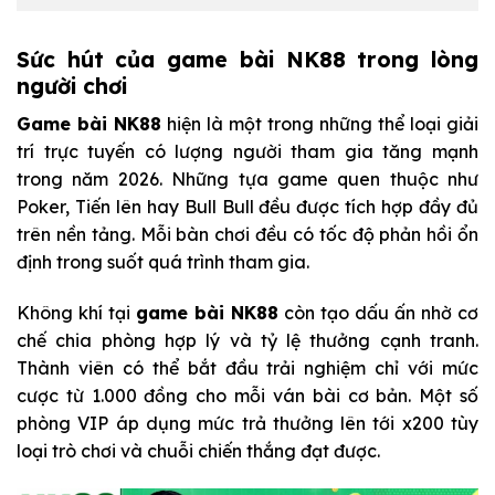
Sức hút của game bài NK88 trong lòng
người chơi
Game bài NK88
hiện là một trong những thể loại giải
trí trực tuyến có lượng người tham gia tăng mạnh
trong năm 2026. Những tựa game quen thuộc như
Poker, Tiến lên hay Bull Bull đều được tích hợp đầy đủ
trên nền tảng. Mỗi bàn chơi đều có tốc độ phản hồi ổn
định trong suốt quá trình tham gia.
Không khí tại
game bài NK88
còn tạo dấu ấn nhờ cơ
chế chia phòng hợp lý và tỷ lệ thưởng cạnh tranh.
Thành viên có thể bắt đầu trải nghiệm chỉ với mức
cược từ 1.000 đồng cho mỗi ván bài cơ bản. Một số
phòng VIP áp dụng mức trả thưởng lên tới x200 tùy
loại trò chơi và chuỗi chiến thắng đạt được.