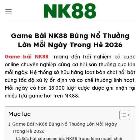
Skip
to
content
Game Bài NK88 Bùng Nổ Thưởng
Lớn Mỗi Ngày Trong Hè 2026
Game bài NK88
mang đến trải nghiệm cá cược
online chuyên nghiệp cùng cơ hội săn thưởng cực lớn
mỗi ngày. Hệ thống sở hữu hàng loạt bàn chơi nổi bật
cùng tốc độ xử lý ổn định và cơ chế thưởng linh hoạt.
Mỗi ngày có hơn 18.000 lượt cược được ghi nhận tại
nhiều tựa game hot trên NK88.
Mục lục
Game Bài NK88 Bùng Nổ Thưởng Lớn Mỗi Ngày
Trong Hè 2026
Sức hút của game bài NK88 trong lòng người chơi