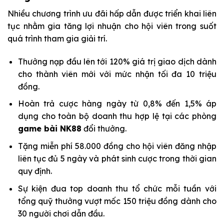
Nhiều chương trình ưu đãi hấp dẫn được triển khai liên
tục nhằm gia tăng lợi nhuận cho hội viên trong suốt
quá trình tham gia giải trí.
Thưởng nạp đầu lên tới 120% giá trị giao dịch dành
cho thành viên mới với mức nhận tối đa 10 triệu
đồng.
Hoàn trả cược hàng ngày từ 0,8% đến 1,5% áp
dụng cho toàn bộ doanh thu hợp lệ tại các phòng
game bài NK88
đổi thưởng.
Tặng miễn phí 58.000 đồng cho hội viên đăng nhập
liên tục đủ 5 ngày và phát sinh cược trong thời gian
quy định.
Sự kiện đua top doanh thu tổ chức mỗi tuần với
tổng quỹ thưởng vượt mốc 150 triệu đồng dành cho
30 người chơi dẫn đầu.