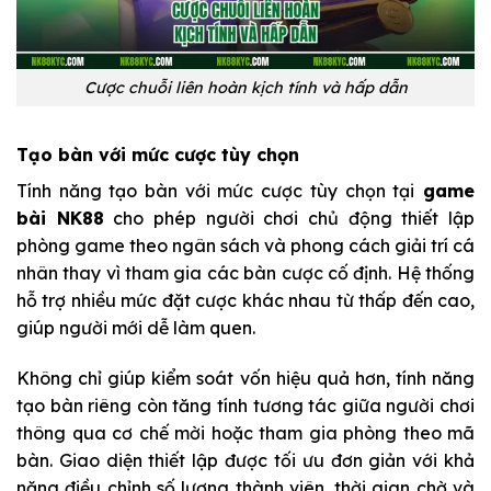
Cược chuỗi liên hoàn kịch tính và hấp dẫn
Tạo bàn với mức cược tùy chọn
Tính năng tạo bàn với mức cược tùy chọn tại
game
bài NK88
cho phép người chơi chủ động thiết lập
phòng game theo ngân sách và phong cách giải trí cá
nhân thay vì tham gia các bàn cược cố định. Hệ thống
hỗ trợ nhiều mức đặt cược khác nhau từ thấp đến cao,
giúp người mới dễ làm quen.
Không chỉ giúp kiểm soát vốn hiệu quả hơn, tính năng
tạo bàn riêng còn tăng tính tương tác giữa người chơi
thông qua cơ chế mời hoặc tham gia phòng theo mã
bàn. Giao diện thiết lập được tối ưu đơn giản với khả
năng điều chỉnh số lượng thành viên, thời gian chờ và