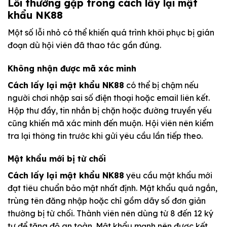
Lỗi thường gặp trong cách lấy lại mật
khẩu NK88
Một số lỗi nhỏ có thể khiến quá trình khôi phục bị gián
đoạn dù hội viên đã thao tác gần đúng.
Không nhận được mã xác minh
Cách lấy lại mật khẩu NK88
có thể bị chậm nếu
người chơi nhập sai số điện thoại hoặc email liên kết.
Hộp thư đầy, tin nhắn bị chặn hoặc đường truyền yếu
cũng khiến mã xác minh đến muộn. Hội viên nên kiểm
tra lại thông tin trước khi gửi yêu cầu lần tiếp theo.
Mật khẩu mới bị từ chối
Cách lấy lại mật khẩu NK88
yêu cầu mật khẩu mới
đạt tiêu chuẩn bảo mật nhất định. Mật khẩu quá ngắn,
trùng tên đăng nhập hoặc chỉ gồm dãy số đơn giản
thường bị từ chối. Thành viên nên dùng từ 8 đến 12 ký
tự để tăng độ an toàn. Mật khẩu mạnh nên được kết