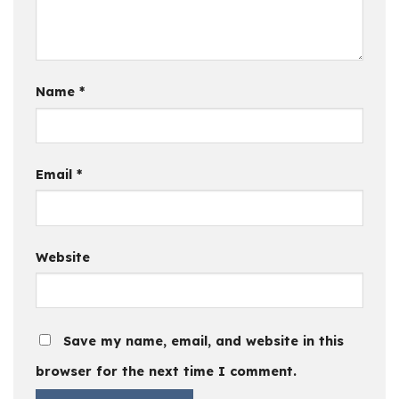
Name
*
Email
*
Website
Save my name, email, and website in this
browser for the next time I comment.