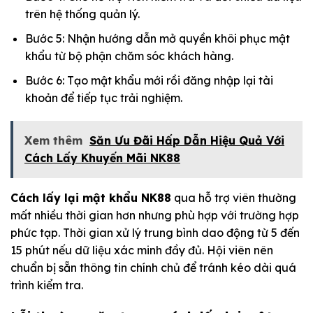
trên hệ thống quản lý.
Bước 5: Nhận hướng dẫn mở quyền khôi phục mật
khẩu từ bộ phận chăm sóc khách hàng.
Bước 6: Tạo mật khẩu mới rồi đăng nhập lại tài
khoản để tiếp tục trải nghiệm.
Xem thêm
Săn Ưu Đãi Hấp Dẫn Hiệu Quả Với
Cách Lấy Khuyến Mãi NK88
Cách lấy lại mật khẩu NK88
qua hỗ trợ viên thường
mất nhiều thời gian hơn nhưng phù hợp với trường hợp
phức tạp. Thời gian xử lý trung bình dao động từ 5 đến
15 phút nếu dữ liệu xác minh đầy đủ. Hội viên nên
chuẩn bị sẵn thông tin chính chủ để tránh kéo dài quá
trình kiểm tra.