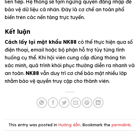
liên tiếp. Hệ thống sẽ tạm ngừng quyền đăng nhập để
bảo vệ dữ liệu cá nhân. Đây là cơ chế an toàn phổ
biến trên các nền tảng trực tuyến.
Kết luận
Cách lấy lại mật khẩu NK88
có thể thực hiện qua số
điện thoại, email hoặc bộ phận hỗ trợ tùy từng tình
huống cụ thể. Khi hội viên cung cấp đúng thông tin
xác minh, quá trình khôi phục thường diễn ra nhanh và
an toàn.
NK88
vẫn duy trì cơ chế bảo mật nhiều lớp
nhằm bảo vệ quyền truy cập cho thành viên.
This entry was posted in
Hướng dẫn
. Bookmark the
permalink
.