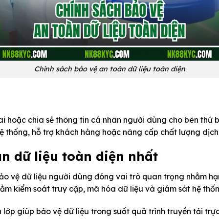
Chính sách bảo vệ an toàn dữ liệu toàn diện
 hoặc chia sẻ thông tin cá nhân người dùng cho bên thứ ba
ệ thống, hỗ trợ khách hàng hoặc nâng cấp chất lượng dịch 
n dữ liệu toàn diện nhất
 bảo vệ dữ liệu người dùng đóng vai trò quan trọng nhằm hạn
ằm kiểm soát truy cập, mã hóa dữ liệu và giám sát hệ thống
p giúp bảo vệ dữ liệu trong suốt quá trình truyền tải trực