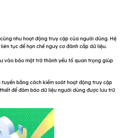
 cũng như hoạt động truy cập của người dùng. Hệ
liên tục để hạn chế nguy cơ đánh cắp dữ liệu.
tư vào bảo mật trở thành yếu tố quan trọng giúp
rực tuyến bằng cách kiểm soát hoạt động truy cập
n thiết để đảm bảo dữ liệu người dùng được lưu trữ