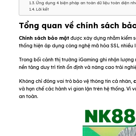
Ứng dụng 4 biện pháp an toàn dữ liệu toàn diện nh
Lời kết
Tổng quan về chính sách bả
Chính sách bảo mật
được xây dựng nhằm kiểm soá
thống hiện áp dụng công nghệ mã hóa SSL nhiều lớ
Trong bối cảnh thị trường iGaming ghi nhận lượng
nền tảng duy trì tính ổn định và nâng cao trải ngh
Không chỉ đóng vai trò bảo vệ thông tin cá nhân,
và hạn chế các hành vi gian lận trên hệ thống. Vì v
an toàn.