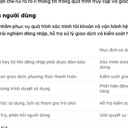
chế rủi ro rò rỉ thông tin trong quá trình truy cập và giao
in người dùng
n nhằm phục vụ quá trình xác minh tài khoản và vận hành h
rải nghiệm đăng nhập, hỗ trợ xử lý giao dịch và kiểm soát 
Mục đích sử 
ail hay ID tên đăng nhập phải được đảm bảo
Xác minh danh
dùng
 gian giao dịch, phương thức thanh toán
Kiểm soát gia
Phát hiện đăn
ị cùng trình duyệt sử dụng
tảng
tác sử dụng, lịch sử tham gia trò chơi
Hỗ trợ kiểm s
 trợ, phản hồi người dùng
Giải quyết sự