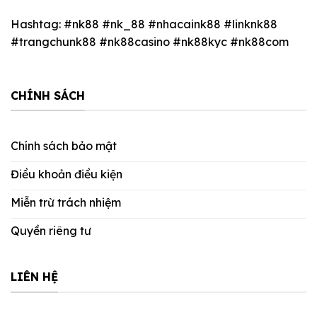
Hashtag: #nk88 #nk_88 #nhacaink88 #linknk88
#trangchunk88 #nk88casino #nk88kyc #nk88com
CHÍNH SÁCH
Chính sách bảo mật
Điều khoản điều kiện
Miễn trừ trách nhiệm
Quyền riêng tư
LIÊN HỆ