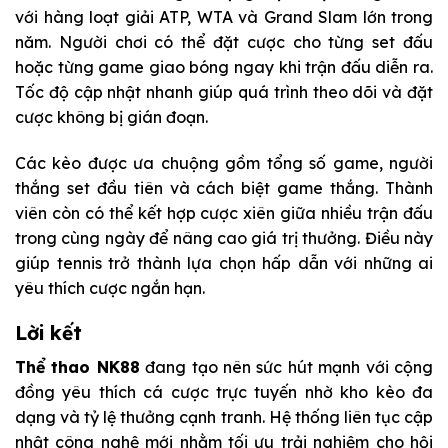
với hàng loạt giải ATP, WTA và Grand Slam lớn trong
năm. Người chơi có thể đặt cược cho từng set đấu
hoặc từng game giao bóng ngay khi trận đấu diễn ra.
Tốc độ cập nhật nhanh giúp quá trình theo dõi và đặt
cược không bị gián đoạn.
Các kèo được ưa chuộng gồm tổng số game, người
thắng set đầu tiên và cách biệt game thắng. Thành
viên còn có thể kết hợp cược xiên giữa nhiều trận đấu
trong cùng ngày để nâng cao giá trị thưởng. Điều này
giúp tennis trở thành lựa chọn hấp dẫn với những ai
yêu thích cược ngắn hạn.
Lời kết
Thể thao NK88
đang tạo nên sức hút mạnh với cộng
đồng yêu thích cá cược trực tuyến nhờ kho kèo đa
dạng và tỷ lệ thưởng cạnh tranh. Hệ thống liên tục cập
nhật công nghệ mới nhằm tối ưu trải nghiệm cho hội