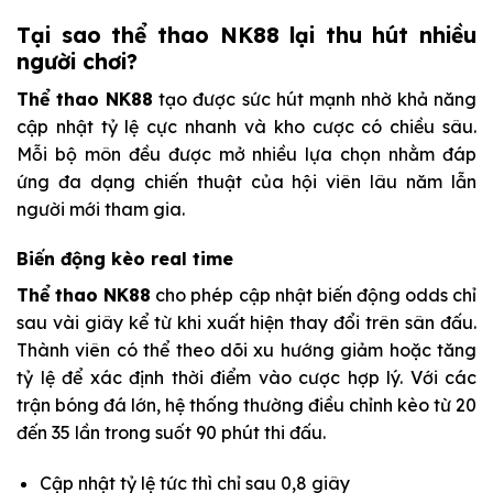
Tại sao thể thao NK88 lại thu hút nhiều
người chơi?
Thể thao NK88
tạo được sức hút mạnh nhờ khả năng
cập nhật tỷ lệ cực nhanh và kho cược có chiều sâu.
Mỗi bộ môn đều được mở nhiều lựa chọn nhằm đáp
ứng đa dạng chiến thuật của hội viên lâu năm lẫn
người mới tham gia.
Biến động kèo real time
Thể thao NK88
cho phép cập nhật biến động odds chỉ
sau vài giây kể từ khi xuất hiện thay đổi trên sân đấu.
Thành viên có thể theo dõi xu hướng giảm hoặc tăng
tỷ lệ để xác định thời điểm vào cược hợp lý. Với các
trận bóng đá lớn, hệ thống thường điều chỉnh kèo từ 20
đến 35 lần trong suốt 90 phút thi đấu.
Cập nhật tỷ lệ tức thì chỉ sau 0,8 giây