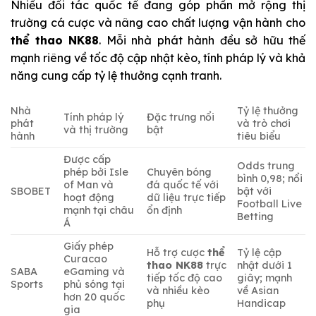
Nhiều đối tác quốc tế đang góp phần mở rộng thị
trường cá cược và nâng cao chất lượng vận hành cho
thể thao NK88
. Mỗi nhà phát hành đều sở hữu thế
mạnh riêng về tốc độ cập nhật kèo, tính pháp lý và khả
năng cung cấp tỷ lệ thưởng cạnh tranh.
Nhà
Tỷ lệ thưởng
Tính pháp lý
Đặc trưng nổi
phát
và trò chơi
và thị trường
bật
hành
tiêu biểu
Được cấp
Odds trung
phép bởi Isle
Chuyên bóng
bình 0,98; nổi
of Man và
đá quốc tế với
SBOBET
bật với
hoạt động
dữ liệu trực tiếp
Football Live
mạnh tại châu
ổn định
Betting
Á
Giấy phép
Hỗ trợ cược
thể
Tỷ lệ cập
Curacao
thao NK88
trực
nhật dưới 1
SABA
eGaming và
tiếp tốc độ cao
giây; mạnh
Sports
phủ sóng tại
và nhiều kèo
về Asian
hơn 20 quốc
phụ
Handicap
gia