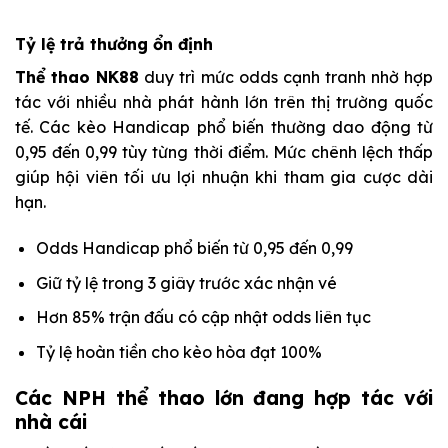
Tỷ lệ trả thưởng ổn định
Thể thao NK88
duy trì mức odds cạnh tranh nhờ hợp
tác với nhiều nhà phát hành lớn trên thị trường quốc
tế. Các kèo Handicap phổ biến thường dao động từ
0,95 đến 0,99 tùy từng thời điểm. Mức chênh lệch thấp
giúp hội viên tối ưu lợi nhuận khi tham gia cược dài
hạn.
Odds Handicap phổ biến từ 0,95 đến 0,99
Giữ tỷ lệ trong 3 giây trước xác nhận vé
Hơn 85% trận đấu có cập nhật odds liên tục
Tỷ lệ hoàn tiền cho kèo hòa đạt 100%
Các NPH thể thao lớn đang hợp tác với
nhà cái