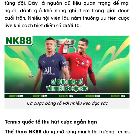
từng đội. Đây là nguồn dữ liệu quan trọng để mọi
người đánh giá khả năng ghi điểm trong giai đoạn
cuối trận. Nhiều hội viên lâu năm thường ưu tiên cược
live khi cách biệt điểm số dưới 10.
Cá cược bóng rổ với nhiều kèo đặc sắc
Tennis quốc tế thu hút cược ngắn hạn
Thể thao NK88
đang mở rộng mạnh thị trường tennis