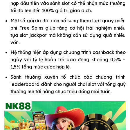
nạp đầu tiên vào sảnh slot có thể nhận mức thưởng
tối đa lên đến 100% giá trị giao dịch.
Một số gói ưu đãi còn bổ sung thêm lượt quay miễn
phí Free Spins giúp tăng cơ hội trải nghiệm nhiều
tựa slot jackpot mà không cần sử dụng quá nhiều
vốn.
Hệ thống hiện áp dụng chương trình cashback theo
ngày với tỷ lệ hoàn trả dao động khoảng 0,5% –
1,5% tổng mức cược hợp lệ.
Sảnh thường xuyên tổ chức các chương trình
leaderboard dành cho người chơi slot với tổng quỹ
thưởng lên tới hàng chục triệu đồng mỗi tuần.