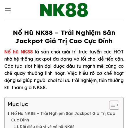
Skip
to
content
Nổ Hũ NK88 – Trải Nghiệm Săn
Jackpot Giá Trị Cao Cực Đỉnh
Nổ hũ NK88
là sân chơi giải trí trực tuyến cực HOT
nhờ hệ thống jackpot đa dạng và lối chơi dễ tiếp cận.
Các tựa slot hiện đại được đầu tư mạnh mẽ cùng cơ
chế quay thưởng linh hoạt. Việc hiểu rõ cơ chế hoạt
động sẽ giúp người chơi tối ưu trải nghiệm, tiền thưởng
khi tham gia NK88.
Mục lục
Nổ Hũ NK88 – Trải Nghiệm Săn Jackpot Giá Trị Cao
Cực Đỉnh
Đôi điều thú vị về nổ hũ NK88