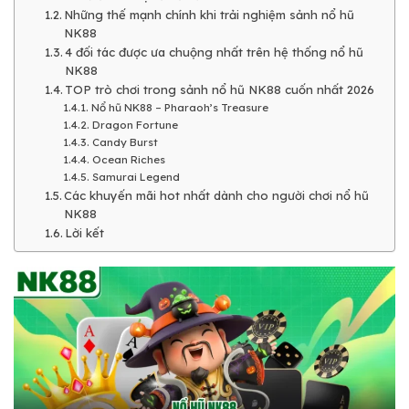
Những thế mạnh chính khi trải nghiệm sảnh nổ hũ
NK88
4 đối tác được ưa chuộng nhất trên hệ thống nổ hũ
NK88
TOP trò chơi trong sảnh nổ hũ NK88 cuốn nhất 2026
Nổ hũ NK88 – Pharaoh’s Treasure
Dragon Fortune
Candy Burst
Ocean Riches
Samurai Legend
Các khuyến mãi hot nhất dành cho người chơi nổ hũ
NK88
Lời kết