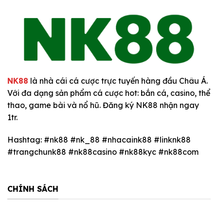
NK88
là nhà cái cá cược trực tuyến hàng đầu Châu Á.
Với đa dạng sản phẩm cá cược hot: bắn cá, casino, thể
thao, game bài và nổ hũ. Đăng ký NK88 nhận ngay
1tr.
Hashtag: #nk88 #nk_88 #nhacaink88 #linknk88
#trangchunk88 #nk88casino #nk88kyc #nk88com
CHÍNH SÁCH