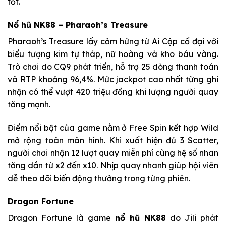
tốt.
Nổ hũ NK88 – Pharaoh’s Treasure
Pharaoh’s Treasure lấy cảm hứng từ Ai Cập cổ đại với
biểu tượng kim tự tháp, nữ hoàng và kho báu vàng.
Trò chơi do CQ9 phát triển, hỗ trợ 25 dòng thanh toán
và RTP khoảng 96,4%. Mức jackpot cao nhất từng ghi
nhận có thể vượt 420 triệu đồng khi lượng người quay
tăng mạnh.
Điểm nổi bật của game nằm ở Free Spin kết hợp Wild
mở rộng toàn màn hình. Khi xuất hiện đủ 3 Scatter,
người chơi nhận 12 lượt quay miễn phí cùng hệ số nhân
tăng dần từ x2 đến x10. Nhịp quay nhanh giúp hội viên
dễ theo dõi biến động thưởng trong từng phiên.
Dragon Fortune
Dragon Fortune là game
nổ hũ NK88
do Jili phát