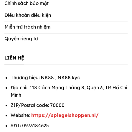
Chính sách bảo mật
Điều khoản điều kiện
Miễn trừ trách nhiệm
Quyền riêng tư
LIÊN HỆ
Thương hiệu: NK88 , NK88 kyc
Địa chỉ: 118 Cách Mạng Tháng 8, Quận 3, TP. Hồ Chí
Minh
ZIP/Postal code: 70000
Website:
https://spiegelshoppen.nl/
SĐT: 0973184625