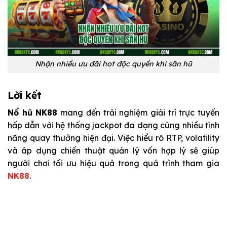
Nhận nhiều ưu đãi hot độc quyền khi săn hũ
Lời kết
Nổ hũ NK88
mang đến trải nghiệm giải trí trực tuyến
hấp dẫn với hệ thống jackpot đa dạng cùng nhiều tính
năng quay thưởng hiện đại. Việc hiểu rõ RTP, volatility
và áp dụng chiến thuật quản lý vốn hợp lý sẽ giúp
người chơi tối ưu hiệu quả trong quá trình tham gia
NK88
.