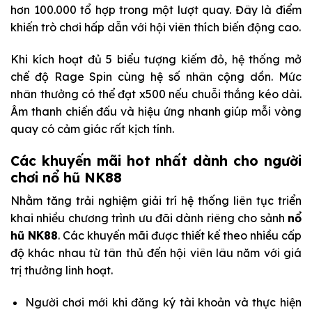
hơn 100.000 tổ hợp trong một lượt quay. Đây là điểm
khiến trò chơi hấp dẫn với hội viên thích biến động cao.
Khi kích hoạt đủ 5 biểu tượng kiếm đỏ, hệ thống mở
chế độ Rage Spin cùng hệ số nhân cộng dồn. Mức
nhân thưởng có thể đạt x500 nếu chuỗi thắng kéo dài.
Âm thanh chiến đấu và hiệu ứng nhanh giúp mỗi vòng
quay có cảm giác rất kịch tính.
Các khuyến mãi hot nhất dành cho người
chơi nổ hũ NK88
Nhằm tăng trải nghiệm giải trí hệ thống liên tục triển
khai nhiều chương trình ưu đãi dành riêng cho sảnh
nổ
hũ NK88
. Các khuyến mãi được thiết kế theo nhiều cấp
độ khác nhau từ tân thủ đến hội viên lâu năm với giá
trị thưởng linh hoạt.
Người chơi mới khi đăng ký tài khoản và thực hiện