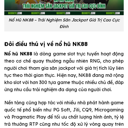
Nổ Hũ NK88 – Trải Nghiệm Săn Jackpot Giá Trị Cao Cực
Đỉnh
Đôi điều thú vị về nổ hũ NK88
Nổ hũ NK88
là dòng game slot trực tuyến hoạt động
theo cơ chế quay thưởng ngẫu nhiên RNG, cho phép
người chơi tham gia săn jackpot với giá trị tích lũy liên
tục theo thời gian thực. Hiện nay, NK88 đang mở rộng
kho slot với hơn 300 tựa game thuộc nhiều chủ đề, đáp
ứng nhu cầu trải nghiệm đa dạng của người chơi.
Nền tảng cũng hợp tác với nhiều nhà phát hành game
quốc tế phổ biến như PG Soft, Jili, CQ9, Microgaming
và Pragmatic Play để tối ưu chất lượng hình ảnh, tỷ lệ
trả thưởng RTP cũng như tốc độ xử lý vòng quay trên