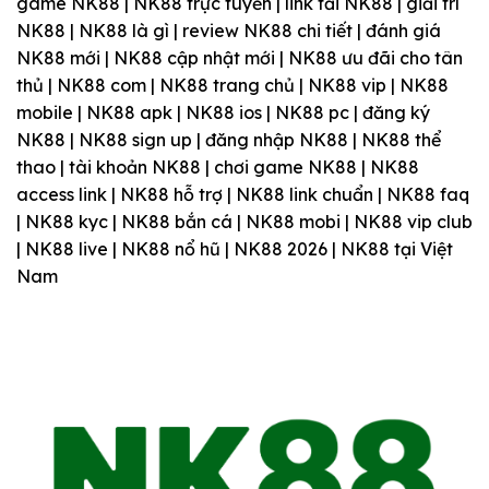
game NK88 | NK88 trực tuyến | link tải NK88 | giải trí
NK88 | NK88 là gì | review NK88 chi tiết | đánh giá
NK88 mới | NK88 cập nhật mới | NK88 ưu đãi cho tân
thủ | NK88 com | NK88 trang chủ | NK88 vip | NK88
mobile | NK88 apk | NK88 ios | NK88 pc | đăng ký
NK88 | NK88 sign up | đăng nhập NK88 | NK88 thể
thao | tài khoản NK88 | chơi game NK88 | NK88
access link | NK88 hỗ trợ | NK88 link chuẩn | NK88 faq
| NK88 kyc | NK88 bắn cá | NK88 mobi | NK88 vip club
| NK88 live | NK88 nổ hũ | NK88 2026 | NK88 tại Việt
Nam