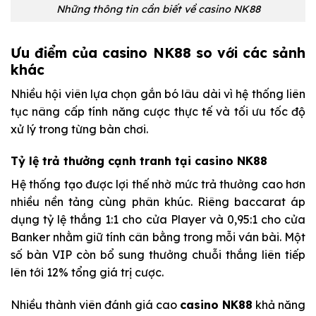
Những thông tin cần biết về casino NK88
Ưu điểm của casino NK88 so với các sảnh
khác
Nhiều hội viên lựa chọn gắn bó lâu dài vì hệ thống liên
tục nâng cấp tính năng cược thực tế và tối ưu tốc độ
xử lý trong từng bàn chơi.
Tỷ lệ trả thưởng cạnh tranh tại casino NK88
Hệ thống tạo được lợi thế nhờ mức trả thưởng cao hơn
nhiều nền tảng cùng phân khúc. Riêng baccarat áp
dụng tỷ lệ thắng 1:1 cho cửa Player và 0,95:1 cho cửa
Banker nhằm giữ tính cân bằng trong mỗi ván bài. Một
số bàn VIP còn bổ sung thưởng chuỗi thắng liên tiếp
lên tới 12% tổng giá trị cược.
Nhiều thành viên đánh giá cao
casino NK88
khả năng