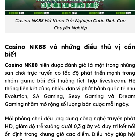
Casino NK88 Mở Khóa Trải Nghiệm Cược Đỉnh Cao
Chuyên Nghiệp
Casino NK88 và những điều thú vị cần
biết
Casino NK88
hiện được đánh giá là một trong những
sân chơi trực tuyến có tốc độ phát triển mạnh trong
nhóm game bài đổi thưởng tích hợp livestream. Hệ
thống liên kết cùng nhiều đơn vị phát hành quốc tế như
Evolution, SA Gaming, Sexy Gaming và Dream
Gaming nhằm mở rộng số lượng bàn cược mỗi ngày.
Mỗi phòng chơi đều ứng dụng công nghệ truyền phát
HD, giảm độ trễ xuống dưới 0,3 giây và duy trì kết nối
ổn định trong khung giờ cao điểm. Điều này giúp hội