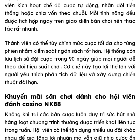
viên kích hoạt chế độ cược tự động, nhân đôi tiền
thắng hoặc chia vốn theo chuỗi. Mỗi tính năng đều
được tích hợp ngay trên giao diện bàn chơi nên thao
tác rất nhanh.
Thành viên có thể tùy chỉnh mức cược tối đa cho từng
phiên nhằm kiểm soát ngân sách tốt hơn. Hệ thống còn
lưu lịch sử đặt cược trong 90 ngày giúp mọi người dễ
theo dõi hiệu suất chơi. Cơ chế này tạo lợi thế lớn với
người yêu thích phân tích dữ liệu và xây dựng chiến
thuật dài hạn.
Khuyến mãi sân chơi dành cho hội viên
đánh casino NK88
Không khí tại các bàn cược luôn duy trì sức hút nhờ
hàng loạt chương trình thưởng được triển khai liên tục
trong tuần. Hội viên có thể tận dụng nhiều ưu đãi khác
nhau để gia tăng lợi nhuận mà vẫn giữ nhịp cược ổn