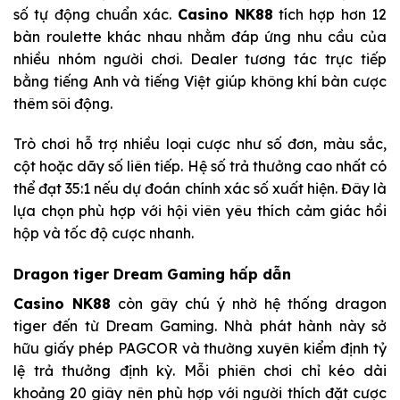
số tự động chuẩn xác.
Casino NK88
tích hợp hơn 12
bàn roulette khác nhau nhằm đáp ứng nhu cầu của
nhiều nhóm người chơi. Dealer tương tác trực tiếp
bằng tiếng Anh và tiếng Việt giúp không khí bàn cược
thêm sôi động.
Trò chơi hỗ trợ nhiều loại cược như số đơn, màu sắc,
cột hoặc dãy số liên tiếp. Hệ số trả thưởng cao nhất có
thể đạt 35:1 nếu dự đoán chính xác số xuất hiện. Đây là
lựa chọn phù hợp với hội viên yêu thích cảm giác hồi
hộp và tốc độ cược nhanh.
Dragon tiger Dream Gaming hấp dẫn
Casino NK88
còn gây chú ý nhờ hệ thống dragon
tiger đến từ Dream Gaming. Nhà phát hành này sở
hữu giấy phép PAGCOR và thường xuyên kiểm định tỷ
lệ trả thưởng định kỳ. Mỗi phiên chơi chỉ kéo dài
khoảng 20 giây nên phù hợp với người thích đặt cược