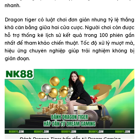
nhanh.
Dragon tiger có luật chơi đơn giản nhưng tỷ lệ thắng
khá cân bằng giữa hai cửa cược. Người chơi còn được
hỗ trợ thống kê lịch sử kết quả trong 100 phiên gần
nhất để tham khảo chiến thuật. Tốc độ xử lý mượt mà,
hiệu ứng chuyên nghiệp giúp trải nghiệm không bị
gián đoạn.
Đánh Dragon Tiger hấp dẫn từ Dream Gaming