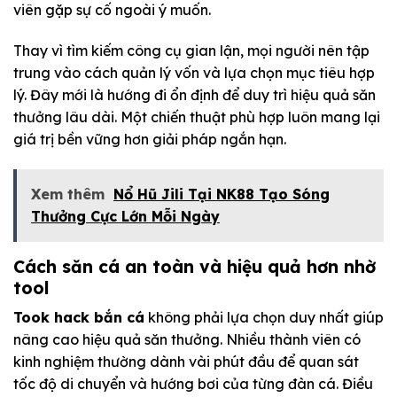
viên gặp sự cố ngoài ý muốn.
Thay vì tìm kiếm công cụ gian lận, mọi người nên tập
trung vào cách quản lý vốn và lựa chọn mục tiêu hợp
lý. Đây mới là hướng đi ổn định để duy trì hiệu quả săn
thưởng lâu dài. Một chiến thuật phù hợp luôn mang lại
giá trị bền vững hơn giải pháp ngắn hạn.
Xem thêm
Nổ Hũ Jili Tại NK88 Tạo Sóng
Thưởng Cực Lớn Mỗi Ngày
Cách săn cá an toàn và hiệu quả hơn nhờ
tool
Took hack bắn cá
không phải lựa chọn duy nhất giúp
nâng cao hiệu quả săn thưởng. Nhiều thành viên có
kinh nghiệm thường dành vài phút đầu để quan sát
tốc độ di chuyển và hướng bơi của từng đàn cá. Điều