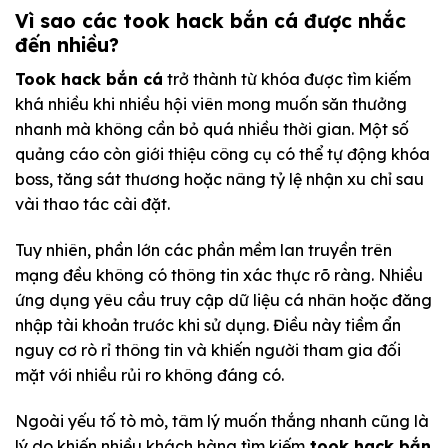
Vì sao các took hack bắn cá được nhắc
đến nhiều?
Took hack bắn cá
trở thành từ khóa được tìm kiếm
khá nhiều khi nhiều hội viên mong muốn săn thưởng
nhanh mà không cần bỏ quá nhiều thời gian. Một số
quảng cáo còn giới thiệu công cụ có thể tự động khóa
boss, tăng sát thương hoặc nâng tỷ lệ nhận xu chỉ sau
vài thao tác cài đặt.
Tuy nhiên, phần lớn các phần mềm lan truyền trên
mạng đều không có thông tin xác thực rõ ràng. Nhiều
ứng dụng yêu cầu truy cập dữ liệu cá nhân hoặc đăng
nhập tài khoản trước khi sử dụng. Điều này tiềm ẩn
nguy cơ rò rỉ thông tin và khiến người tham gia đối
mặt với nhiều rủi ro không đáng có.
Ngoài yếu tố tò mò, tâm lý muốn thắng nhanh cũng là
lý do khiến nhiều khách hàng tìm kiếm
took hack bắn