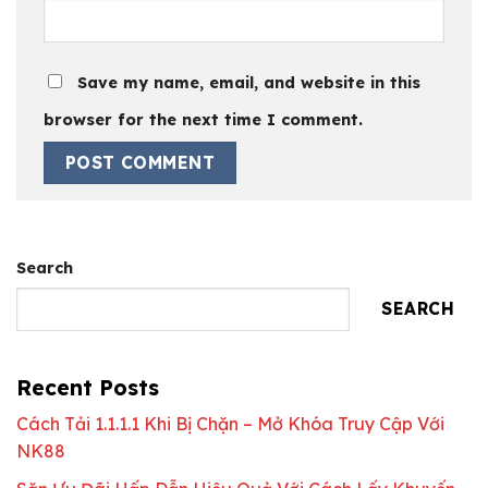
Save my name, email, and website in this
browser for the next time I comment.
Search
SEARCH
Recent Posts
Cách Tải 1.1.1.1 Khi Bị Chặn – Mở Khóa Truy Cập Với
NK88