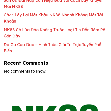
Săn Ưu Đãi Hấp Dẫn Hiệu Quả Với Cách Lấy Khuyến
Mãi NK88
Cách Lấy Lại Mật Khẩu NK88 Nhanh Không Mất Tài
Khoản
NK88 Có Lừa Đảo Không Trước Loạt Tin Đồn Rầm Rộ
Gần Đây
Đá Gà Cựa Dao – Hình Thức Giải Trí Trực Tuyến Phổ
Biến
Recent Comments
No comments to show.