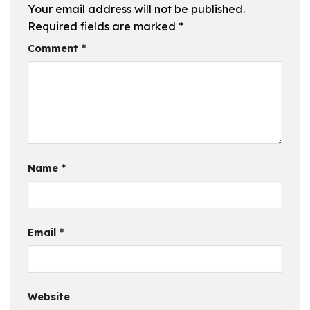
Your email address will not be published.
Required fields are marked
*
Comment
*
Name
*
Email
*
Website