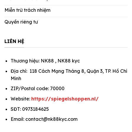
Miễn trừ trách nhiệm
Quyền riêng tư
LIÊN HỆ
Thương hiệu: NK88 , NK88 kyc
Địa chỉ: 118 Cách Mạng Tháng 8, Quận 3, TP. Hồ Chí
Minh
ZIP/Postal code: 70000
Website:
https://spiegelshoppen.nl/
SĐT: 0973184625
Email:
contact@nk88kyc.com