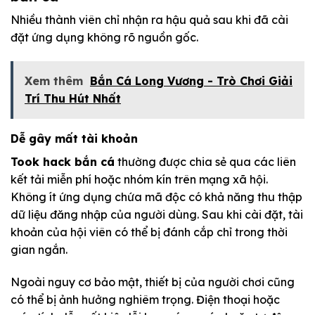
Nhiều thành viên chỉ nhận ra hậu quả sau khi đã cài
đặt ứng dụng không rõ nguồn gốc.
Xem thêm
Bắn Cá Long Vương - Trò Chơi Giải
Trí Thu Hút Nhất
Dễ gây mất tài khoản
Took hack bắn cá
thường được chia sẻ qua các liên
kết tải miễn phí hoặc nhóm kín trên mạng xã hội.
Không ít ứng dụng chứa mã độc có khả năng thu thập
dữ liệu đăng nhập của người dùng. Sau khi cài đặt, tài
khoản của hội viên có thể bị đánh cắp chỉ trong thời
gian ngắn.
Ngoài nguy cơ bảo mật, thiết bị của người chơi cũng
có thể bị ảnh hưởng nghiêm trọng. Điện thoại hoặc