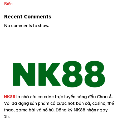
Biến
Recent Comments
No comments to show.
NK88
là nhà cái cá cược trực tuyến hàng đầu Châu Á.
Với đa dạng sản phẩm cá cược hot: bắn cá, casino, thể
thao, game bài và nổ hũ. Đăng ký NK88 nhận ngay
1tr.