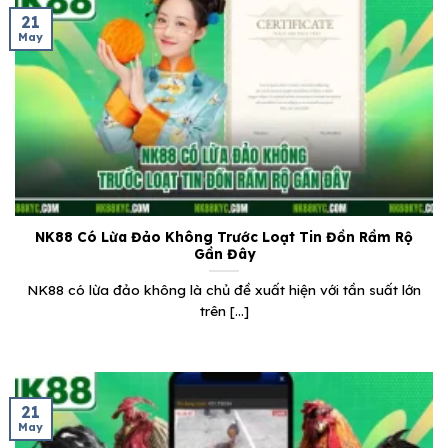
21
May
NK88 Có Lừa Đảo Không Trước Loạt Tin Đồn Rầm Rộ
Gần Đây
NK88 có lừa đảo không là chủ đề xuất hiện với tần suất lớn
trên [...]
21
May